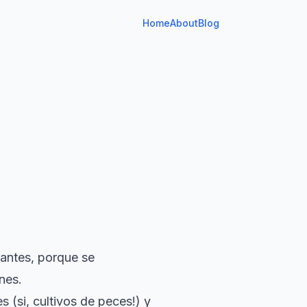
Home
About
Blog
iantes, porque se
nes.
 (si, cultivos de peces!) y