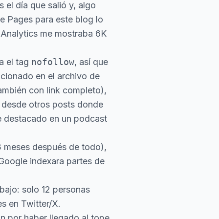
el día que salió y, algo
re Pages para este blog
lo
e Analytics me mostraba 6K
a el tag
nofollow
, así que
cionado en el archivo de
también con link completo),
 desde otros posts donde
fue destacado en un podcast
 3 meses después de todo),
 Google indexara partes de
bajo: solo 12 personas
es en Twitter/X.
n por haber llegado al tope