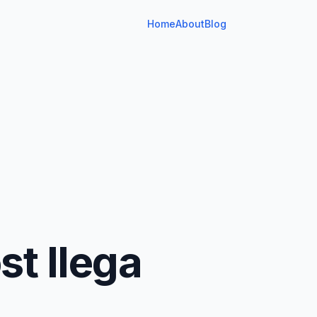
Home
About
Blog
t llega