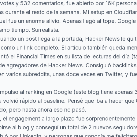
votes y 532 comentarios, fue abierto por 16K personas 
s durante el resto de la semana. Mi
setup en Cloudfla
cual fue un enorme alivio. Apenas llegó al tope, Googl
mo tiempo. Surrealista.
uando un post llega a la portada, Hacker News le quit
como un link completo. El artículo también queda men
ntó el Financial Times en su lista de lecturas del día (
de agregadores de Hacker News. Consiguió backlinks
 en varios subreddits, unas doce veces en Twitter, y 
 impulso al ranking en Google (este blog tiene apenas
a volvió rápido al baseline. Pensé que iba a hacer que
ndo, pero hasta ahora eso no pasó.
, el engagement a largo plazo fue sorprendentemente 
birse al blog y conseguí un total de 2 nuevos seguidor
bió por LinkedIn, y personas que conocía me felicitaro